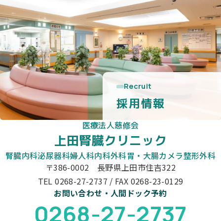
Recruit
採用情報
医療法人慈修会
上田腎臓クリニック
腎臓内科
泌尿器科
婦人科
内科
外科
胃・大腸カメラ
整形外科
〒386-0002 長野県上田市住吉322
TEL 0268-27-2737 / FAX 0268-23-0129
お問い合わせ・人間ドック予約
0268-27-2737