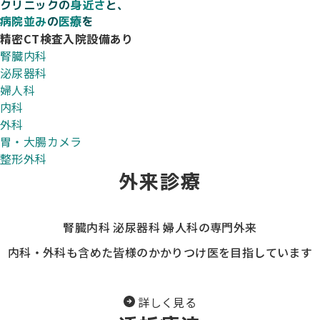
クリニックの
身近さ
と、
病院並み
の
医療
を
精密CT検査
入院設備あり
腎臓内科
泌尿器科
婦人科
内科
外科
胃・大腸カメラ
整形外科
外来診療
腎臓内科 泌尿器科 婦人科の専門外来
内科・外科も含めた
皆様のかかりつけ医を
目指しています
詳しく見る